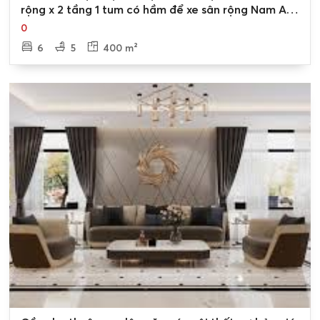
rộng x 2 tầng 1 tum có hầm để xe sân rộng Nam An
Khánh
0
6
5
400 m²
0