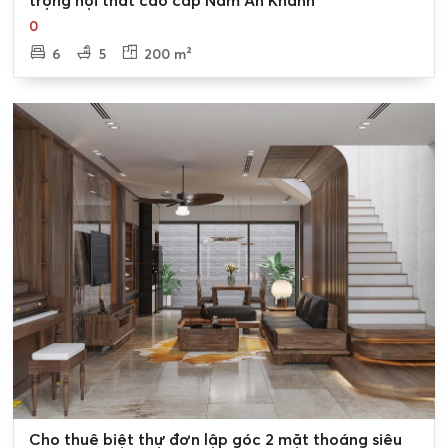
trọng nội thất cao cấp Nam An Khánh
0
6
5
200 m²
0
Cho thuê biệt thự đơn lập góc 2 mặt thoáng siêu