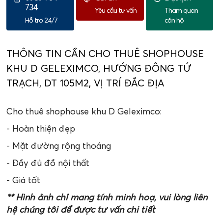
734
Yêu cầu tư vấn
Tham quan
Hỗ trợ 24/7
căn hộ
THÔNG TIN CẦN CHO THUÊ SHOPHOUSE
KHU D GELEXIMCO, HƯỚNG ĐÔNG TỨ
TRẠCH, DT 105M2, VỊ TRÍ ĐẮC ĐỊA
Cho thuê shophouse khu D Geleximco:
- Hoàn thiện đẹp
- Mặt đường rộng thoáng
- Đầy đủ đồ nội thất
- Giá tốt
** Hình ảnh chỉ mang tính minh hoạ, vui lòng liên
hệ chúng tôi để được tư vấn chi tiết