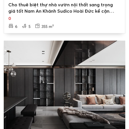
0
Cho thuê biệt thự nhà vườn nội thất sang trọng
giá tốt Nam An Khánh Sudico Hoài Đức kề cận
công viên
0
6
5
355 m²