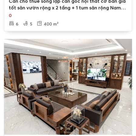
Cần cho thuê song lập căn góc nội thất cơ bản giá
tốt sân vườn rộng x 2 tầng + 1 tum sân rộng Nam
An Khánh Hoài Đức
0
6
5
400 m²