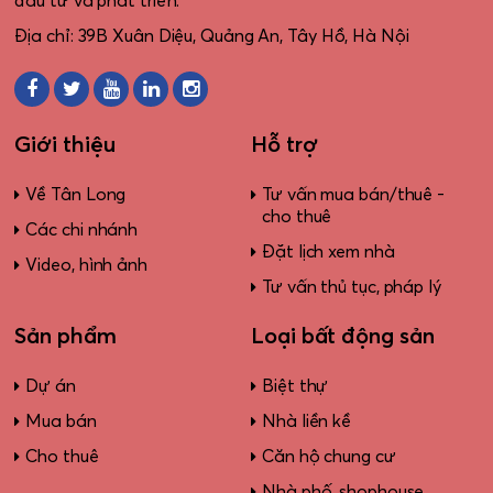
đầu tư và phát triển.
Địa chỉ: 39B Xuân Diệu, Quảng An, Tây Hồ, Hà Nội
Giới thiệu
Hỗ trợ
Về Tân Long
Tư vấn mua bán/thuê -
cho thuê
Các chi nhánh
Đặt lịch xem nhà
Video, hình ảnh
Tư vấn thủ tục, pháp lý
Sản phẩm
Loại bất động sản
Dự án
Biệt thự
Mua bán
Nhà liền kề
Cho thuê
Căn hộ chung cư
Nhà phố, shophouse