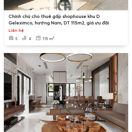
0
Chính chủ cho thuê gấp shophouse khu D
Geleximco, hướng Nam, DT 115m2, giá ưu đãi
Liên hệ
5
4
115 m²