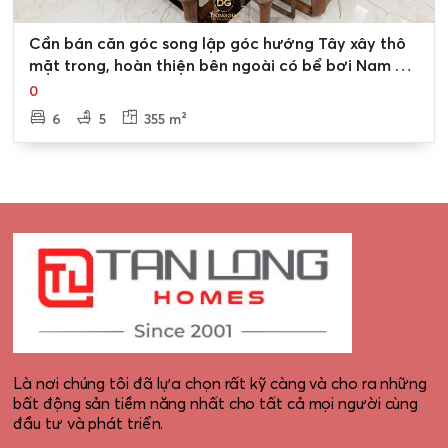
0
Cần bán căn góc song lập góc hướng Tây xây thô
mặt trong, hoàn thiện bên ngoài có bể bơi Nam An
Khánh
0
6
5
355 m²
Là nơi chúng tôi đã lựa chọn rất kỹ càng và cho ra những
bất động sản tiềm năng nhất cho tất cả mọi người cùng
đầu tư và phát triển.