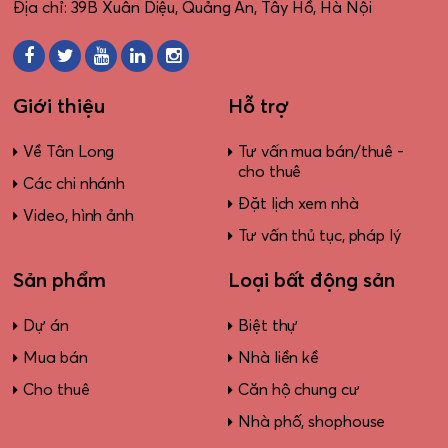
Địa chỉ: 39B Xuân Diệu, Quảng An, Tây Hồ, Hà Nội
Giới thiệu
Hỗ trợ
Về Tân Long
Tư vấn mua bán/thuê -
cho thuê
Các chi nhánh
Đặt lịch xem nhà
Video, hình ảnh
Tư vấn thủ tục, pháp lý
Sản phẩm
Loại bất động sản
Dự án
Biệt thự
Mua bán
Nhà liền kề
Cho thuê
Căn hộ chung cư
Nhà phố, shophouse