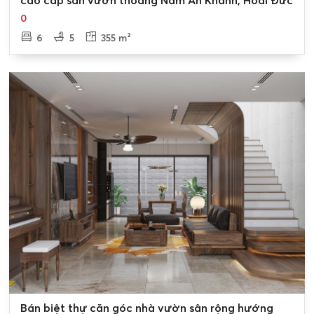
cao cấp sân vườn thoáng Nam An Khánh, Hoài Đức
0
6
5
355 m²
0
Bán biệt thự căn góc nhà vườn sân rộng hướng