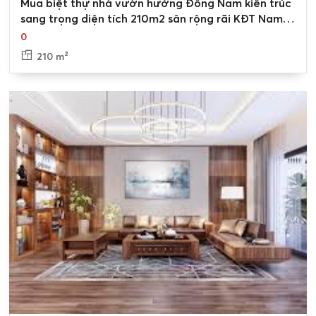
Mua biệt thự nhà vườn hướng Đông Nam kiến trúc
sang trọng diện tích 210m2 sân rộng rãi KĐT Nam
An Khánh, Hoài Đức
0
210 m²