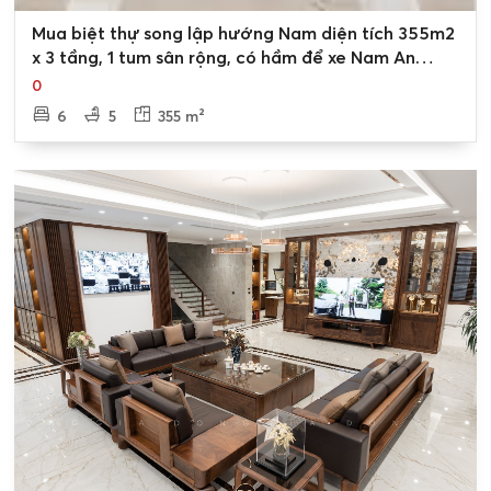
0
Mua biệt thự song lập hướng Nam diện tích 355m2
x 3 tầng, 1 tum sân rộng, có hầm để xe Nam An
Khánh Sudico Hoài Đức
0
6
5
355 m²