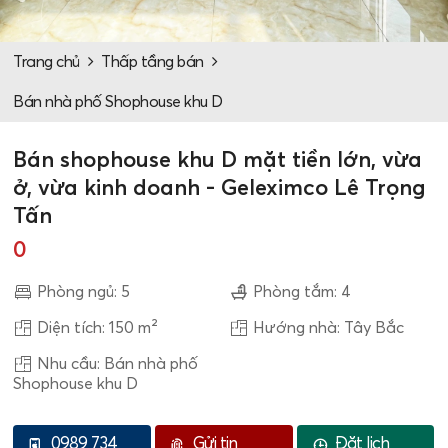
Trang chủ
Thấp tầng bán
Bán nhà phố Shophouse khu D
Bán shophouse khu D mặt tiền lớn, vừa
ở, vừa kinh doanh - Geleximco Lê Trọng
Tấn
0
Phòng ngủ: 5
Phòng tắm: 4
Diện tích: 150 m²
Hướng nhà: Tây Bắc
Nhu cầu: Bán nhà phố
Shophouse khu D
0989 734
Gửi tin
Đặt lịch