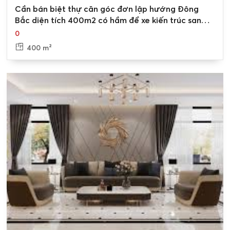
0
Cần bán biệt thự căn góc đơn lập hướng Đông
Bắc diện tích 400m2 có hầm để xe kiến trúc sang
trọng Nam An Khánh
0
400 m²