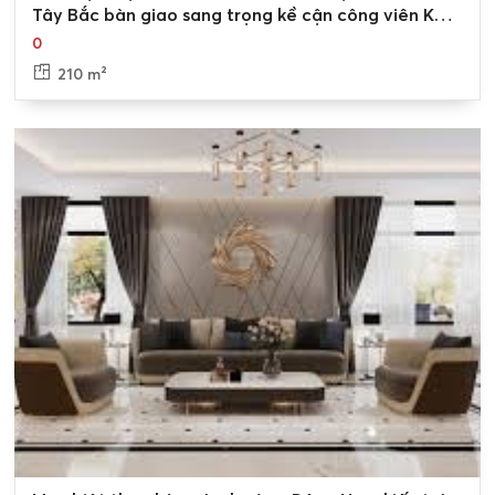
Tây Bắc bàn giao sang trọng kề cận công viên KĐT
Nam An Khánh, Sudico Hoài Đức
0
210 m²
0