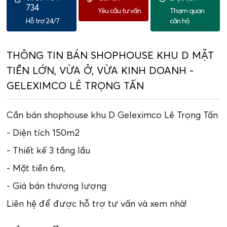
734
Yêu cầu tư vấn
Tham quan
Hỗ trợ 24/7
căn hộ
THÔNG TIN BÁN SHOPHOUSE KHU D MẶT
TIỀN LỚN, VỪA Ở, VỪA KINH DOANH -
GELEXIMCO LÊ TRỌNG TẤN
Cần bán shophouse khu D Geleximco Lê Trọng Tấn
- Diện tích 150m2
- Thiết kế 3 tầng lầu
- Mặt tiền 6m,
- Giá bán thương lượng
Liên hệ để được hỗ trợ tư vấn và xem nhà!