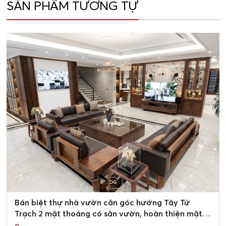
SẢN PHẨM TƯƠNG TỰ
0
Bán biệt thự nhà vườn căn góc hướng Tây Tứ
Trạch 2 mặt thoáng có sân vườn, hoàn thiện mặt
ngoài KĐT Nam An Khánh