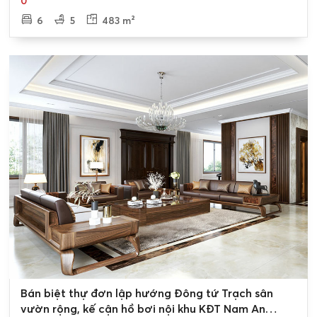
0
6
5
483 m²
0
Bán biệt thự đơn lập hướng Đông tứ Trạch sân
vườn rộng, kế cận hồ bơi nội khu KĐT Nam An